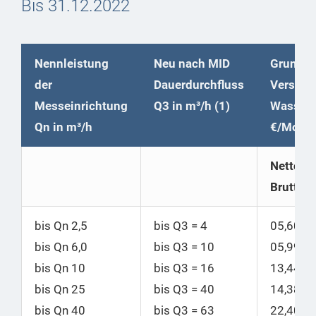
Bis 31.12.2022
Nennleistung
Neu nach MID
Grundpr
der
Dauerdurchfluss
Versorg
Messeinrichtung
Q3 in m³/h (1)
Wasser
Qn in m³/h
€/Mona
Netto |
Brutto
bis Qn 2,5
bis Q3 = 4
05,60 |
bis Qn 6,0
bis Q3 = 10
05,99
bis Qn 10
bis
Q3 = 16
13,44 |
bis Qn 25
bis
Q3 = 40
14,38
bis Qn 40
bis
Q3 = 63
22,40 |