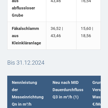
aus
43,46
16,54
abflussloser
Grube
Fäkalschlamm
36,52 |
15,60 |
aus
43,46
18,56
Kleinkläranlage
Bis 31.12.2024
Nennleistung
Neu nach MID
Grundpr
der
Dauerdurchfluss
Versorg
Messeinrichtung
Q3 in m³/h (1)
Wasser
Qn in m³/h
€/Mona