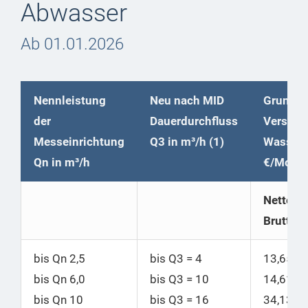
Abwasser
Ab 01.01.2026
Nennleistung
Neu nach MID
Grundpr
der
Dauerdurchfluss
Versorg
Messeinrichtung
Q3 in m³/h (1)
Wasser
Qn in m³/h
€/Mona
Netto |
Brutto
bis Qn 2,5
bis Q3 = 4
13,65
|
bis Qn 6,0
bis Q3 = 10
14,61
bis Qn 10
bis
Q3 = 16
34,13
|