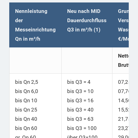
Nennleistung
Neu nach MID
Grundpr
der
Dauerdurchfluss
Versorg
Messeinrichtung
Q3 in m³/h (1)
Wasser
Qn in m³/h
€/Mona
Netto |
Brutto
bis Qn 2,5
bis Q3 = 4
07,25 |
bis Qn 6,0
bis Q3 = 10
07,76
bis Qn 10
bis
Q3 = 16
14,50 |
bis Qn 25
bis
Q3 = 40
15,52
bis Qn 40
bis
Q3 = 63
21,75 |
bis Qn 60
bis
Q3 = 100
23,27
gr. Qn 60
über Q3=100
29,00 |