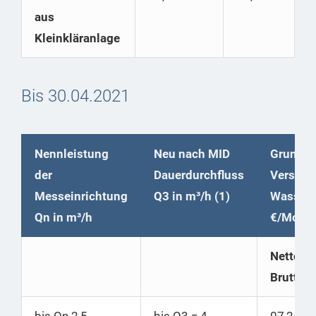
aus
Kleinkläranlage
Bis 30.04.2021
Nennleistung
Neu nach MID
Grundpr
der
Dauerdurchfluss
Versorg
Messeinrichtung
Q3 in m³/h (1)
Wasser
Qn in m³/h
€/Mona
Netto |
Brutto