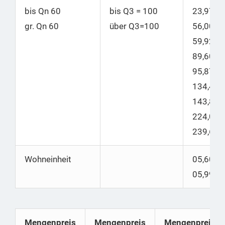
bis Qn 60
bis
Q3 = 100
23,97
gr. Qn 60
über Q3=100
56,00 |
59,92
89,60 |
95,87
134,40 |
143,81
224,00 |
239,68
Wohneinheit
05,60 |
05,99
Mengenpreis
Mengenpreis
Mengenpreis