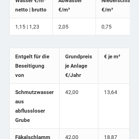
Wasser €/m³
Abwasser
Niederschlags
netto | brutto
€/m³
€/m³
1,15 | 1,23
2,05
0,75
Entgelt für die
Grundpreis
€ je m³
Beseitigung
je Anlage
von
€/Jahr
Schmutzwasser
42,00
13,64
aus
abflussloser
Grube
Fäkalschlamm
42,00
18,87