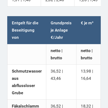
Entgelt für die
Grundpreis
€ je m³
Beseitigung
je Anlage
von
€/Jahr
netto |
netto |
brutto
brutto
Schmutzwasser
36,52 |
13,98 |
aus
43,46
16,64
abflussloser
Grube
Fäkalschlamm
36,52 |
18,32 |