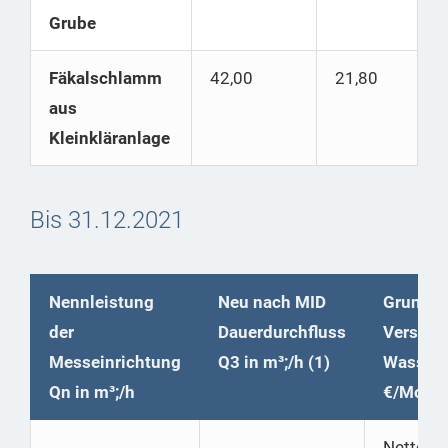
Grube
Fäkalschlamm
42,00
21,80
aus
Kleinkläranlage
Bis 31.12.2021
Nennleistung
Neu nach MID
Grundpr
der
Dauerdurchfluss
Versorg
Messeinrichtung
Q3 in m³;/h (1)
Wasser
Qn in m³;/h
€/Mona
Netto |