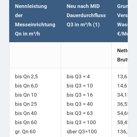
Nennleistung
Neu nach MID
Grundpr
der
Dauerdurchfluss
Versorg
Messeinrichtung
Q3 in m³/h (1)
Wasser
Qn in m³/h
€/Mona
Netto |
Brutto
bis Qn 2,5
bis Q3 = 4
13,65
|
bis Qn 6,0
bis Q3 = 10
14,61
bis Qn 10
bis
Q3 = 16
34,13
|
bis Qn 25
bis
Q3 = 40
36,52
bis Qn 40
bis
Q3 = 63
54,60
|
bis Qn 60
bis
Q3 = 100
58,42
gr. Qn 60
über Q3=100
136,50
|