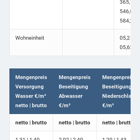
365,14
546,00
|
584,22
Wohneinheit
05,25 |
05,62
Mengenpreis
Mengenpreis
Mengenpreis
Versorgung
Beseitigung
Beseitigung
Wasser €/m³
Abwasser
Niederschlags
netto | brutto
€/m³
€/m³
netto | brutto
netto | brutto
netto | brutto
1,31 | 1,40
2,02 | 2,40
1,20 | 1,43