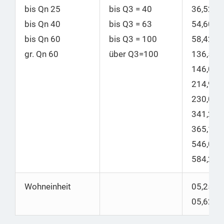
bis Qn 25
bis
Q3 = 40
36,52
bis Qn 40
bis
Q3 = 63
54,60
|
bis Qn 60
bis
Q3 = 100
58,42
gr. Qn 60
über Q3=100
136,50
|
146,06
214,99
|
230,04
341,25
|
365,14
546,00
|
584,22
Wohneinheit
05,25 |
05,62