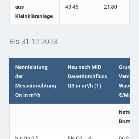
aus
43,46
21,80
Kleinkläranlage
Bis 31.12.2023
Nennleistung
Neu nach MID
Grundpr
der
Dauerdurchfluss
Versorg
Messeinrichtung
Q3 in m³/h (1)
Wasser
Qn in m³/h
€/Mona
Netto |
Brutto
bis Qn 2,5
bis Q3 = 4
06,25
|