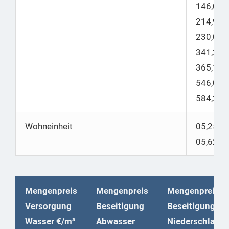
146,06
214,99
|
230,04
341,25
|
365,14
546,00
|
584,22
Wohneinheit
05,25 |
05,62
Mengenpreis
Mengenpreis
Mengenpreis
Versorgung
Beseitigung
Beseitigung
Wasser €/m³
Abwasser
Niederschlags