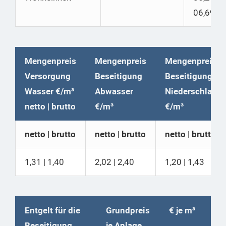
06,69
Mengenpreis
Mengenpreis
Mengenpreis
Versorgung
Beseitigung
Beseitigung
Wasser €/m³
Abwasser
Niederschlags
netto | brutto
€/m³
€/m³
netto | brutto
netto | brutto
netto | brutto
1,31 | 1,40
2,02 | 2,40
1,20 | 1,43
Entgelt für die
Grundpreis
€ je m³
Beseitigung
je Anlage