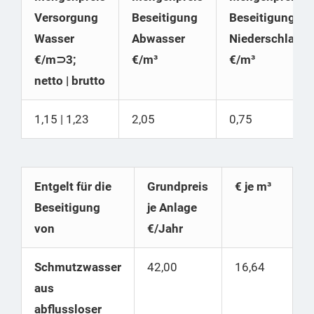
Versorgung
Beseitigung
Beseitigung
Wasser
Abwasser
Niederschlags
€/m⊃3;
€/m³
€/m³
netto | brutto
1,15 | 1,23
2,05
0,75
Entgelt für die
Grundpreis
€ je m³
Beseitigung
je Anlage
von
€/Jahr
Schmutzwasser
42,00
16,64
aus
abflussloser